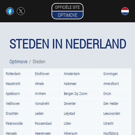
OFFICIËLE SITE
OPTIMOVE
STEDEN IN NEDERLAND
Optimove
Steden
Rotterdam
Eindhoven
Amsterdam
Groningen
Maastricht
Almelo
Aalsmeer
Amersfoort
Apeldoorn
Arnhem
Bergen Op Zoom
Onzin
Veldhoven
Vonsdreht
Deventer
Den Helder
Drachten
Leiden
Lelystad
Leeuwarden
Paterswolde
Roosendaal
Uden
Utrecht
Hengelo
Heerenveen
Hilversum
Hoofddorp