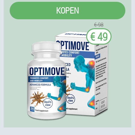
KOPEN
€ 98
€ 49