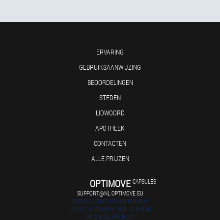
ERVARING
GEBRUIKSAANWIJZING
BEOORDELINGEN
STEDEN
LIDWOORD
APOTHEEK
CONTACTEN
ALLE PRIJZEN
OPTIMOVE
CAPSULES
SUPPORT@NL.OPTIMOVE.EU
TEGEN GEWRICHTS- EN RUGPIJN
OFFICIËLE WEBSITE IN NEDERLAND
ORIGINEEL PRODUCT